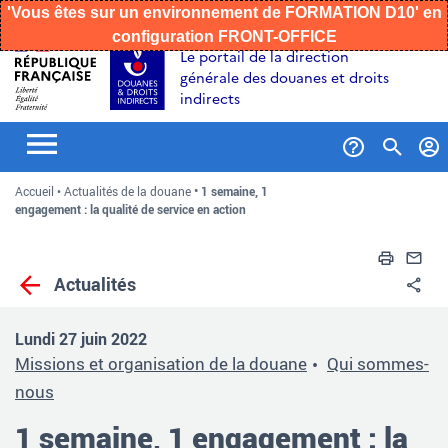
'Vous êtes sur un environnement de FORMATION D10' en
configuration FRONT-OFFICE
Aller
Aller
Aller
Le portail de la direction
au
à
au
générale des douanes et droits
contenu
la
menu
indirects
recherche
Formul
Accueil
Actualités de la douane
1 semaine, 1
de
engagement : la qualité de service en action
recher
Impri
En
Actualités
Pa
Lundi 27 juin 2022
Missions et organisation de la douane
Qui sommes-
nous
1 semaine, 1 engagement : la