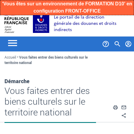
'Vous êtes sur un environnement de FORMATION D10' en
configuration FRONT-OFFICE
Aller
Aller
Aller
Le portail de la direction
au
à
au
générale des douanes et droits
contenu
la
menu
indirects
recherche
Formul
Accueil
Vous faites entrer des biens culturels sur le
de
territoire national
recher
Démarche
Vous faites entrer des
biens culturels sur le
Impri
En
territoire national
Pa