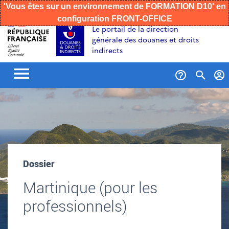
'Vous êtes sur un environnement de FORMATION D10' en
configuration FRONT-OFFICE
Aller
Aller
Aller
Le portail de la direction
au
à
au
générale des douanes et droits
contenu
la
menu
indirects
recherche
Formul
de
recher
Dossier
Martinique (pour les
professionnels)