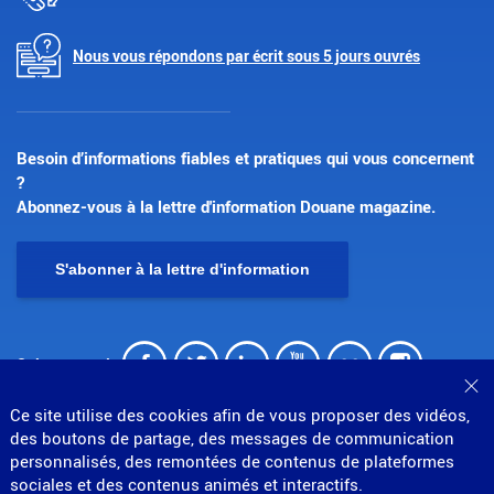
Nous vous répondons par écrit sous 5 jours ouvrés
Besoin d’informations fiables et pratiques qui vous concernent
?
Abonnez-vous à la lettre d'information Douane magazine.
S'abonner à la lettre d'information
Facebook
Twitter
LinkedIn
Youtube
Flickr
Insta
Suivez-nous !
Fe
Ce site utilise des cookies afin de vous proposer des vidéos,
des boutons de partage, des messages de communication
personnalisés, des remontées de contenus de plateformes
sociales et des contenus animés et interactifs.