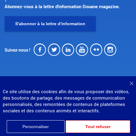
Abonnez-vous à la lettre d'information Douane magazine.
S'abonner à la lettre d'information
Facebook
Twitter
LinkedIn
Youtube
Flickr
Insta
Suivez-nous !
F
© Direction générale des douanes et droits indirects
Ce site utilise des cookies afin de vous proposer des vidéos,
des boutons de partage, des messages de communication
MENU
Mentions légales
Données personnelles
personnalisés, des remontées de contenus de plateformes
Gestion des cookies
Accessibilité : non conforme
sociales et des contenus animés et interactifs.
PIED
Plan du site
Partenariats
DE
Personnaliser
Tout refuser