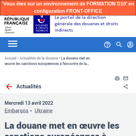
'Vous êtes sur un environnement de FORMATION D10' en
configuration FRONT-OFFICE
Aller
Aller
Aller
Le portail de la direction
au
à
au
générale des douanes et droits
contenu
la
menu
indirects
recherche
Formul
Accueil
Actualités de la douane
La douane met en
de
œuvre les sanctions européennes à l'encontre de la…
recher
Impri
En
Actualités
Pa
Mercredi 13 avril 2022
Embargos
Ukraine
La douane met en œuvre les