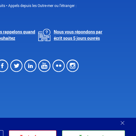
its • Appels depuis les Outre-mer ou l'étranger :
s rappelons quand
Nous vous répondons par
ouhaitez
écrit sous 5 jours ouvrés
Facebook
Twitter
LinkedIn
Youtube
Flickr
Instagram
Ferm
Partenariats