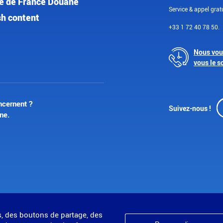
e de France Douane
Service & appel gratu
sh content
+33 1 72 40 78 50.
Nous vou
vous le s
ncernent ?
Suivez-nous !
ne.
s, des boutons de partage, des