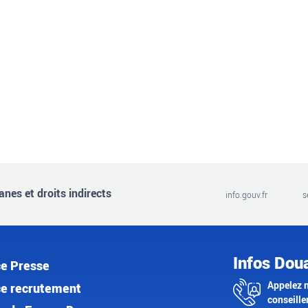
nes et droits indirects
info.gouv.fr
s
Infos Dou
e Presse
Appelez 
e recrutement
conseille