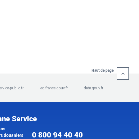
Haut de page
ervice-public.fr
legifrance.gouv.fr
data.gouv.fr
ane Service
nos
0 800 94 40 40
rs douaniers