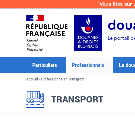
'Vous êtes su
Aller
Aller
Aller
au
à
au
doua
contenu
la
menu
recherche
Le portail d
Particuliers
Professionnels
La dou
Accueil
Professionnels
Transport
TRANSPORT