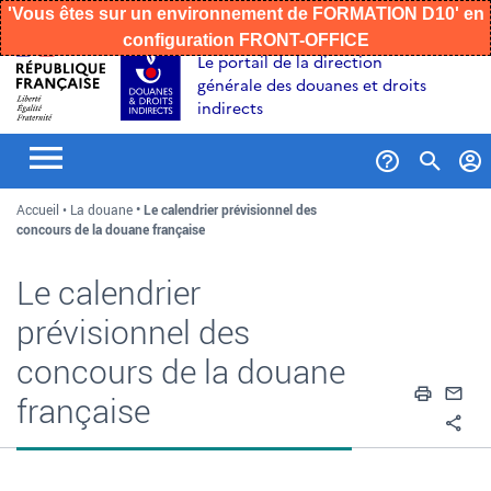
'Vous êtes sur un environnement de FORMATION D10' en
configuration FRONT-OFFICE
Aller
Aller
Aller
Le portail de la direction
au
à
au
générale des douanes et droits
contenu
la
menu
indirects
recherche
Formul
Accueil
La douane
Le calendrier prévisionnel des
de
concours de la douane française
recher
Le calendrier
prévisionnel des
concours de la douane
Impri
En
française
Pa