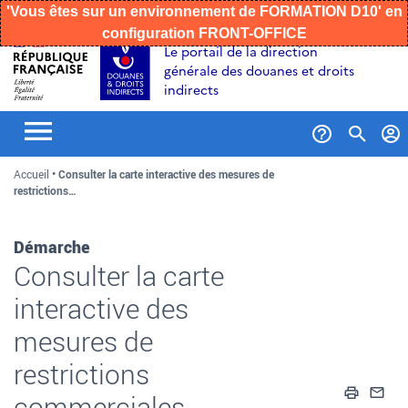
'Vous êtes sur un environnement de FORMATION D10' en
configuration FRONT-OFFICE
Aller
Aller
Aller
Le portail de la direction
au
à
au
générale des douanes et droits
contenu
la
menu
indirects
recherche
Formul
Accueil
Consulter la carte interactive des mesures de
de
restrictions…
recher
Démarche
Consulter la carte
interactive des
mesures de
restrictions
Impri
En
commerciales