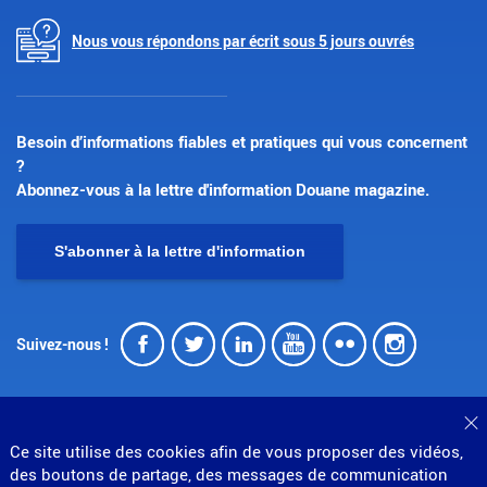
Nous vous répondons par écrit sous 5 jours ouvrés
Besoin d’informations fiables et pratiques qui vous concernent
?
Abonnez-vous à la lettre d'information Douane magazine.
S'abonner à la lettre d'information
Facebook
Twitter
LinkedIn
Youtube
Flickr
Insta
Suivez-nous !
F
Ce site utilise des cookies afin de vous proposer des vidéos,
des boutons de partage, des messages de communication