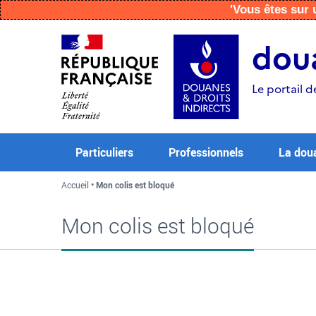
'Vous êtes su
Aller
Aller
Aller
au
à
au
doua
contenu
la
menu
recherche
Le portail d
Particuliers
Professionnels
La dou
Accueil
Mon colis est bloqué
Mon colis est bloqué