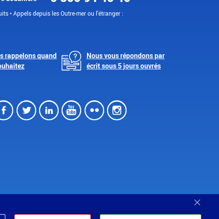
its • Appels depuis les Outre-mer ou l'étranger :
s rappelons quand
Nous vous répondons par
ouhaitez
écrit sous 5 jours ouvrés
Facebook
Twitter
LinkedIn
Youtube
Flickr
Instagram
Ferm
Partenariats