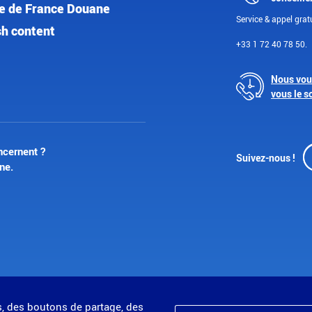
e de France Douane
Service & appel gratu
sh content
+33 1 72 40 78 50.
Nous vou
vous le s
ncernent ?
Suivez-nous !
ne.
s, des boutons de partage, des