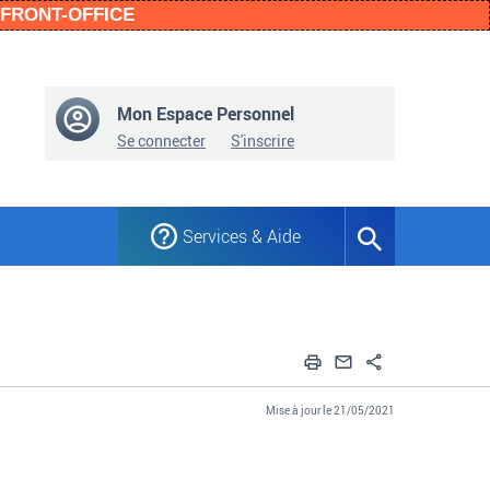
n FRONT-OFFICE
Mon Espace Personnel
Se connecter
S'inscrire
Services & Aide
Formulaire
de
recherche
Imprimer
Envoyer par em
Partager
Mise à jour le 21/05/2021