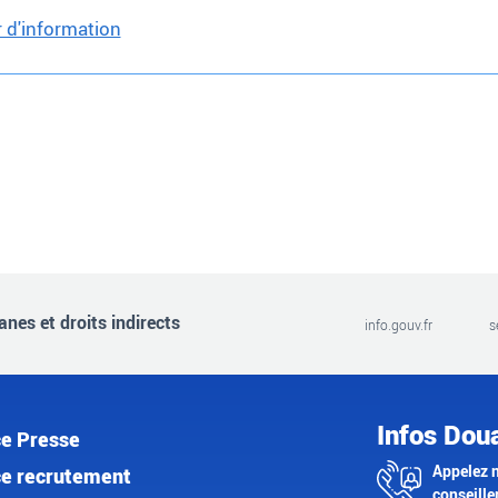
r d'information
nes et droits indirects
info.gouv.fr
s
Infos Dou
e Presse
Appelez 
e recrutement
conseille