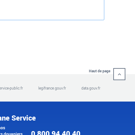
Haut de page
ervice-public.fr
legifrance.gouv.fr
data.gouv.fr
ane Service
nos
0 800 94 40 40
rs douaniers