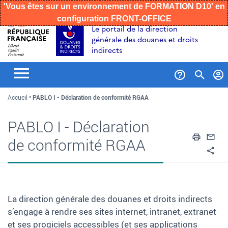
'Vous êtes sur un environnement de FORMATION D10' en
configuration FRONT-OFFICE
Aller
Aller
Aller
Le portail de la direction
au
à
au
générale des douanes et droits
contenu
la
menu
indirects
recherche
Formul
Accueil
PABLO I - Déclaration de conformité RGAA
de
recher
PABLO I - Déclaration
Impri
En
de conformité RGAA
Pa
La direction générale des douanes et droits indirects
s’engage à rendre ses sites internet, intranet, extranet
et ses progiciels accessibles (et ses applications