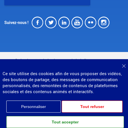
Facebook
Twitter
LinkedIn
Youtube
Flickr
Insta
Suivez-nous !
© Direction générale des douanes et droits indirects
F
MENU
Mentions légales
Données personnelles
Ce site utilise des cookies afin de vous proposer des vidéos,
Gestion des cookies
Accessibilité : non conforme
des boutons de partage, des messages de communication
PIED
Plan du site
personnalisés, des remontées de contenus de plateformes
Partenariats
DE
sociales et des contenus animés et interactifs.
PAGE
Personnaliser
Tout refuser
Tout accepter