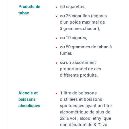
Produits de tabac
Alcools et boissons alcooliques
Parfums
Eaux de toilette
Produits de
50 cigarettes,
tabac
ou
25 cigarillos (cigares
d’un poids maximal de
3
grammes chacun),
ou
10 cigares,
ou
50 grammes de tabac à
fumer,
ou
un assortiment
proportionnel de ces
différents produits.
Alcools et
1 litre de boissons
boissons
distillées et boissons
alcooliques
spiritueuses ayant un titre
alcoométrique de plus de
22
% vol
; alcool éthylique
non dénaturé de 8
% vol