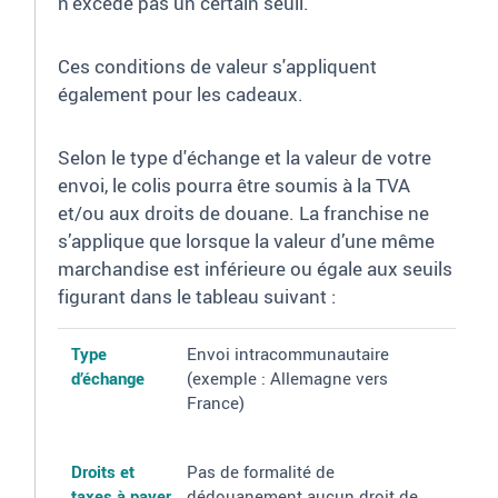
n’excède pas un certain seuil.
Ces conditions de valeur s'appliquent
également pour les cadeaux.
Selon le type d'échange et la valeur de votre
envoi, le colis pourra être soumis à la TVA
et/ou aux droits de douane. La franchise ne
s’applique que lorsque la valeur d’une même
marchandise est inférieure ou égale aux seuils
figurant dans le tableau suivant
:
Type d’échange
Droits et taxes à payer selon la valeur des marchandises
Type
Envoi intracommunautaire
d’échange
(exemple
: Allemagne vers
France)
Droits et
Pas de formalité de
taxes à payer
dédouanement aucun droit de