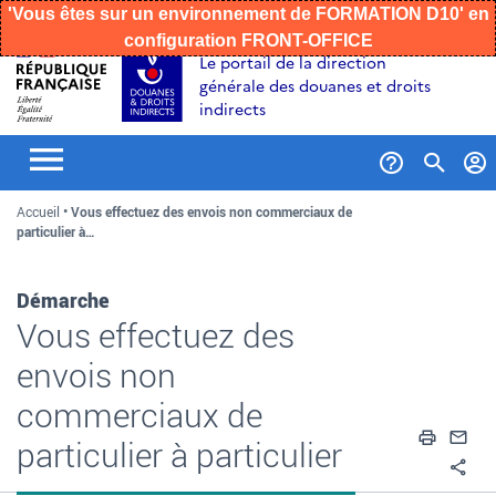
'Vous êtes sur un environnement de FORMATION D10' en
configuration FRONT-OFFICE
Aller
Aller
Aller
Le portail de la direction
au
à
au
générale des douanes et droits
contenu
la
menu
indirects
recherche
Formul
Accueil
Vous effectuez des envois non commerciaux de
de
particulier à…
recher
Démarche
Vous effectuez des
envois non
commerciaux de
Impri
En
particulier à particulier
Pa