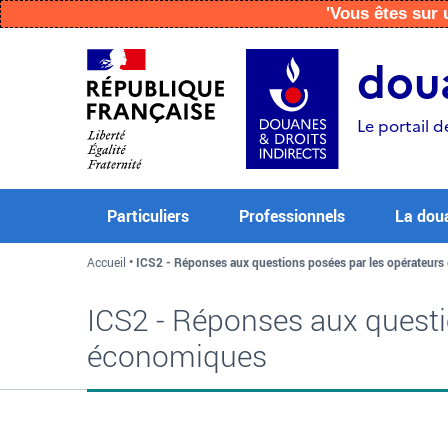
'Vous êtes su
Aller
Aller
Aller
au
à
au
doua
contenu
la
menu
recherche
Le portail d
Particuliers
Professionnels
La dou
Accueil
ICS2 - Réponses aux questions posées par les opérateur
ICS2 - Réponses aux questi
économiques