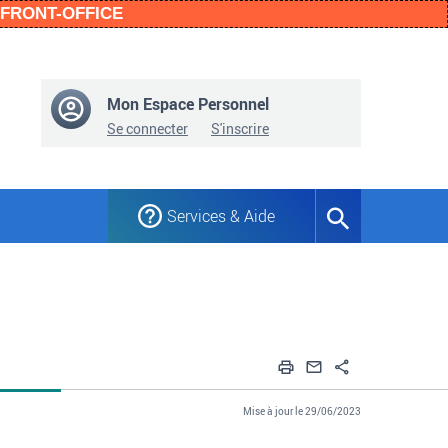
n FRONT-OFFICE
Mon Espace Personnel
Se connecter
S'inscrire
Services & Aide
Formulaire
de
recherche
Imprimer
Envoyer par em
Partager
Mise à jour le 29/06/2023