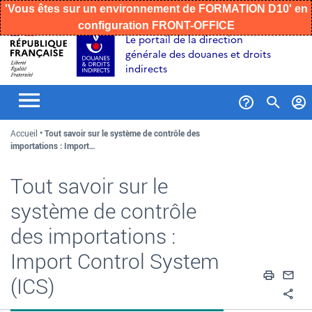
'Vous êtes sur un environnement de FORMATION D10' en
configuration FRONT-OFFICE
Aller
Aller
Aller
Le portail de la direction
au
à
au
générale des douanes et droits
contenu
la
menu
indirects
recherche
Formul
Accueil
Tout savoir sur le système de contrôle des
de
importations : Import…
recher
Tout savoir sur le
système de contrôle
des importations :
Import Control System
Impri
En
(ICS)
Pa