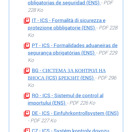
obligatorias de seguridad (ENS)
- PDF
228 Ko
IT - ICS - Formalità di sicurezza e
protezione obbligatorie (ENS)
- PDF 228
Ko
PT - ICS - Formalidades aduaneiras de
segurança obrigatórias (ENS)
- PDF 229
Ko
BG - СИСТЕМА ЗА КОНТРОЛ НА
ВНОСА (ICS) БРЕКЗИТ (ENS)
- PDF 296
Ko
RO - ICS - Sistemul de control al
importului (ENS)
- PDF 226 Ko
DE - ICS - Einfuhrkontrollsystem (ENS)
- PDF 227 Ko
CZ - ICS - Systém kontroly dovozu