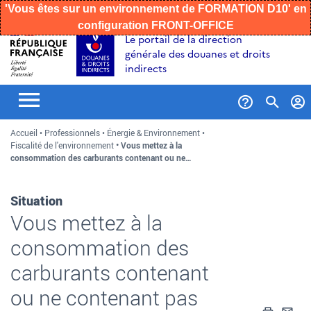
'Vous êtes sur un environnement de FORMATION D10' en
configuration FRONT-OFFICE
Aller
Aller
Aller
Le portail de la direction
au
à
au
générale des douanes et droits
contenu
la
menu
indirects
recherche
Formul
Accueil
Professionnels
Énergie & Environnement
de
Fiscalité de l'environnement
Vous mettez à la
recher
consommation des carburants contenant ou ne…
Situation
Vous mettez à la
consommation des
carburants contenant
ou ne contenant pas