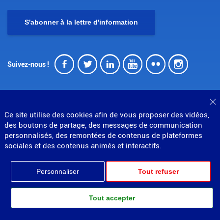
S'abonner à la lettre d'information
Facebook
Twitter
LinkedIn
Youtube
Flickr
Insta
Suivez-nous !
F
Ce site utilise des cookies afin de vous proposer des vidéos,
des boutons de partage, des messages de communication
© Direction générale des douanes et droits indirects
personnalisés, des remontées de contenus de plateformes
MENU
sociales et des contenus animés et interactifs.
Mentions légales
Données personnelles
Gestion des cookies
Accessibilité : non conforme
PIED
Plan du site
Personnaliser
Tout refuser
Partenariats
DE
Tout accepter
PAGE