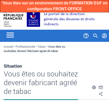
'Vous êtes sur un environnement de FORMATION D10' en
configuration FRONT-OFFICE
Aller
Aller
Aller
Le portail de la direction
au
à
au
générale des douanes et droits
contenu
la
menu
indirects
recherche
Formul
Accueil
Professionnels
Tabac
Vous êtes ou
de
souhaitez devenir fabricant agréé de tabac
recher
Situation
Vous êtes ou souhaitez
devenir fabricant agréé
Impri
En
de tabac
Pa