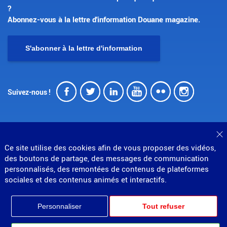
?
Abonnez-vous à la lettre d'information Douane magazine.
S'abonner à la lettre d'information
Facebook
Twitter
LinkedIn
Youtube
Flickr
Insta
Suivez-nous !
F
Ce site utilise des cookies afin de vous proposer des vidéos,
des boutons de partage, des messages de communication
© Direction générale des douanes et droits indirects
personnalisés, des remontées de contenus de plateformes
MENU
Mentions légales
Données personnelles
sociales et des contenus animés et interactifs.
Gestion des cookies
Accessibilité : non conforme
PIED
Plan du site
Personnaliser
Tout refuser
Partenariats
DE