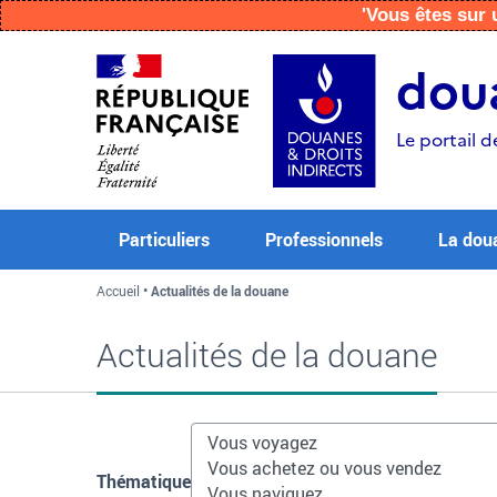
'Vous êtes su
Aller
Aller
Aller
au
à
au
doua
contenu
la
menu
recherche
Le portail d
Particuliers
Professionnels
La dou
Accueil
Actualités de la douane
Actualités de la douane
Thématique