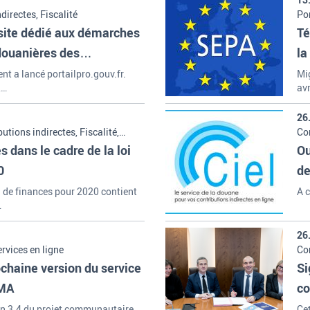
directes, Fiscalité
Po
Con
e site dédié aux démarches
Té
TVA
 douanières des
la
nt a lancé portailpro.gouv.fr.
Mi
,…
avr
26
utions indirectes, Fiscalité,
Con
e la douane, Navigation, Tabacs,
 dans le cadre de la loi
Ou
0
de
 de finances pour 2020 contient
A 
…
26
ervices en ligne
Con
do
ochaine version du service
Si
MMA
co
ion 3.4 du projet communautaire
Cet