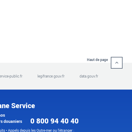
Haut de page
ervice-public.fr
legifrance.gouv.fr
data.gouv.fr
ane Service
nos
0 800 94 40 40
rs douaniers
its • Appels depuis les Outre-mer ou l'étranger :