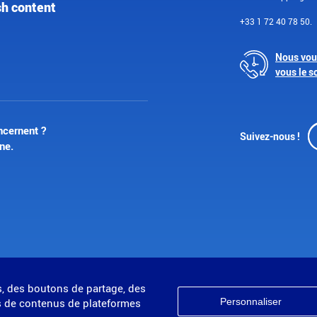
sh content
+33 1 72 40 78 50.
Nous vou
vous le s
ncernent ?
Suivez-nous !
ne.
s, des boutons de partage, des
Personnaliser
 de contenus de plateformes
Accessibilité : non conforme
Plan du site