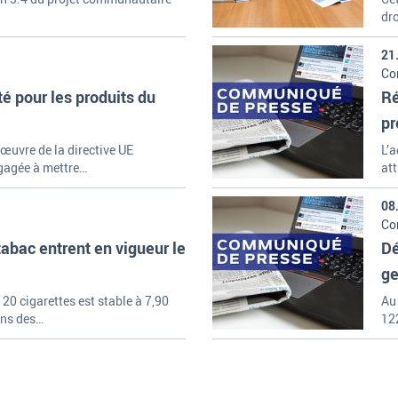
dro
21
Con
té pour les produits du
Ré
pr
de
 œuvre de la directive UE
L’a
ngagée à mettre…
at
08
Con
Mi
abac entrent en vigueur le
Dé
ge
ci
20 cigarettes est stable à 7,90
Au 
ens des…
12