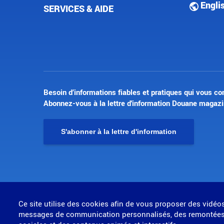
Engli
SERVICES & AIDE
Besoin d’informations fiables et pratiques qui vous co
Abonnez-vous à la lettre d'information Douane magazi
S'abonner à la lettre d'information
© Direction générale des douanes et droits indirects
Ce site utilise des cookies afin de vous proposer des vidéo
MENU
messages de communication personnalisés, des remontées
Mentions légales
Données personnelles
Gestion des cookies