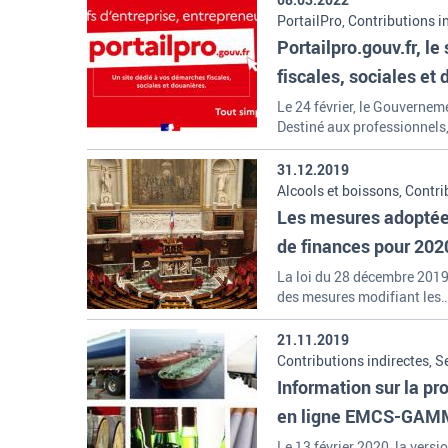
PortailPro, Contributions in
Portailpro.gouv.fr, l
fiscales, sociales et
entreprises
Le 24 février, le Gouverneme
Destiné aux professionnels
31.12.2019
Alcools et boissons, Contrib
Missions et organisation d
Les mesures adoptées
Transport, TVA
de finances pour 202
La loi du 28 décembre 2019
des mesures modifiant les
21.11.2019
Contributions indirectes, S
Information sur la pr
en ligne EMCS-GA
Le 13 février 2020, la vers