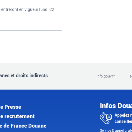
 entreront en vigueur lundi 22
nes et droits indirects
info.gouv.fr
s
Infos Dou
e Presse
Appelez 
e recrutement
conseille
e de France Douane
Service & appel gratu