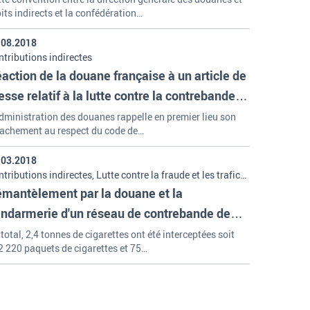
its indirects et la confédération…
.08.2018
tributions indirectes
action de la douane française à un article de
esse relatif à la lutte contre la contrebande
 tabac
dministration des douanes rappelle en premier lieu son
tachement au respect du code de…
.03.2018
tributions indirectes, Lutte contre la fraude et les trafics,
ssions et organisation de la douane
mantèlement par la douane et la
ndarmerie d'un réseau de contrebande de
garettes
total, 2,4 tonnes de cigarettes ont été interceptées soit
2 220 paquets de cigarettes et 75…