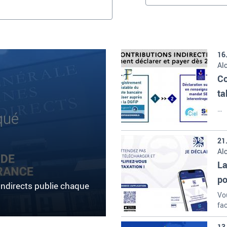
16
Alc
Co
ta
…
21
Alc
Ta
La
po
indirects publie chaque
Vou
fa
13