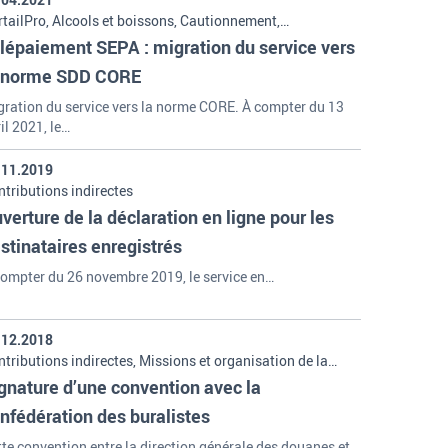
rtailPro, Alcools et boissons, Cautionnement,
tributions indirectes, Fiscalité, Services en ligne, Tabacs,
lépaiement SEPA : migration du service vers
, Viticulture
 norme SDD CORE
gration du service vers la norme CORE. À compter du 13
il 2021, le…
.11.2019
tributions indirectes
verture de la déclaration en ligne pour les
stinataires enregistrés
compter du 26 novembre 2019, le service en…
.12.2018
tributions indirectes, Missions et organisation de la
uane
gnature d’une convention avec la
nfédération des buralistes
te convention entre la direction générale des douanes et