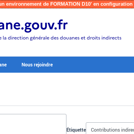
r un environnement de FORMATION D10' en configuratio
ne.gouv.fr
e la direction générale des douanes et droits indirects
ane
Nous rejoindre
Étiquette