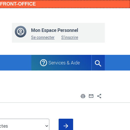
n FRONT-OFFICE
Mon Espace Personnel
Se connecter
S'inscrire
Services & Aide
Formulaire
de
recherche
Imprimer
Envoyer par em
Partager