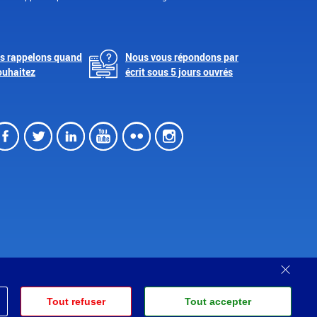
s rappelons quand
Nous vous répondons par
ouhaitez
écrit sous 5 jours ouvrés
Facebook
Twitter
LinkedIn
Youtube
Flickr
Instagram
Ferm
Partenariats
Tout refuser
Tout accepter