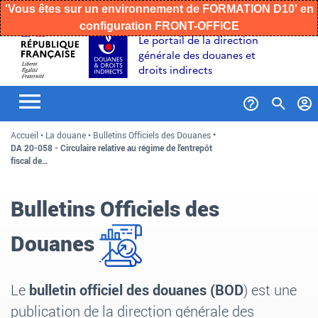
'Vous êtes sur un environnement de FORMATION D10' en
configuration FRONT-OFFICE
Aller
Aller
Aller
Le portail de la direction
au
à
au
générale des douanes et
contenu
la
menu
droits indirects
recherche
Formul
Accueil
La douane
Bulletins Officiels des Douanes
de
DA 20-058 - Circulaire relative au régime de l'entrepôt
recher
fiscal de…
Bulletins Officiels des
Douanes
Le
bulletin officiel des douanes (BOD
) est une
publication de la direction générale des